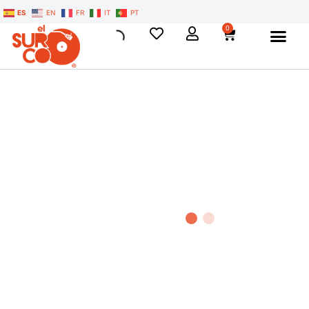
ES
EN
FR
IT
PT
0