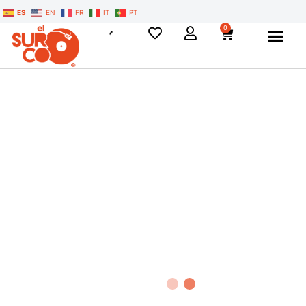
ES
EN
FR
IT
PT
0