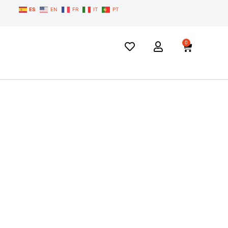
ES
EN
FR
IT
PT
0