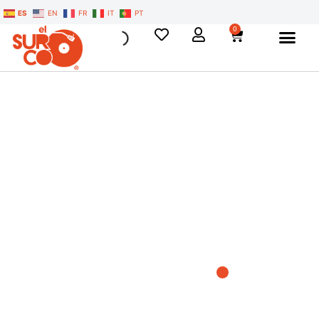
ES
EN
FR
IT
PT
0