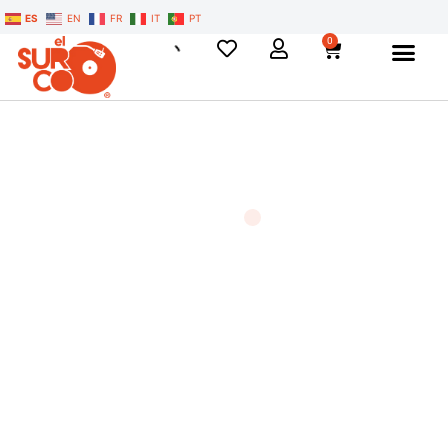
ES
EN
FR
IT
PT
0