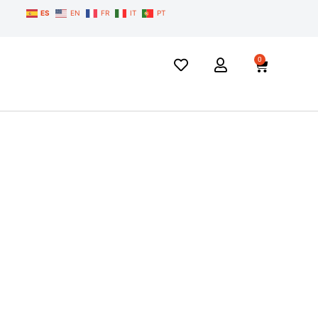
ES
EN
FR
IT
PT
0