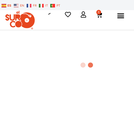
ES
EN
FR
IT
PT
0