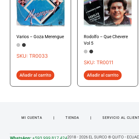
Varios – Goza Merengue
Rodolfo – Que Chevere
Vol 5
SKU: TR0033
SKU: TR0011
Añadir al carrito
Añadir al carrito
MI CUENTA
TIENDA
SERVICIO AL CLIEN
2018 - 2026 EL SURCO ® QUITO - ECUA
WhatsApp:
+593 999 817 424