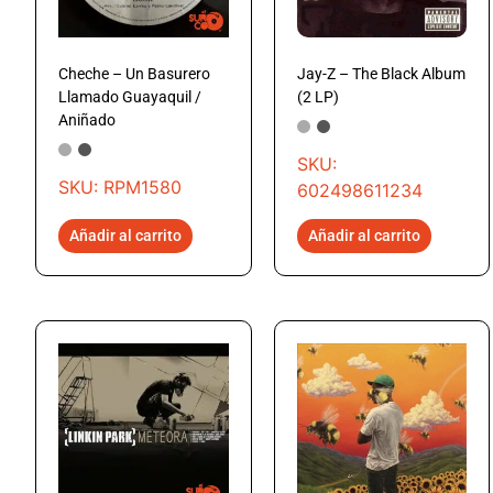
Cheche – Un Basurero
Jay-Z – The Black Album
Llamado Guayaquil /
(2 LP)
Aniñado
SKU:
SKU: RPM1580
602498611234
Añadir al carrito
Añadir al carrito