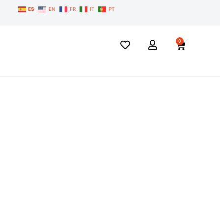
ES
EN
FR
IT
PT
0