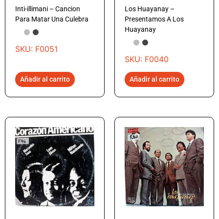
Inti-illimani – Cancion
Los Huayanay –
Para Matar Una Culebra
Presentamos A Los
Huayanay
SKU: F0051
SKU: F0040
Añadir al carrito
Añadir al carrito