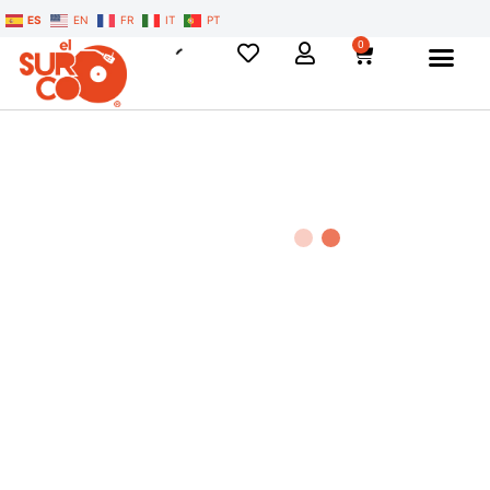
ES
EN
FR
IT
PT
0