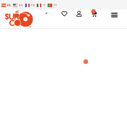
ES
EN
FR
IT
PT
0