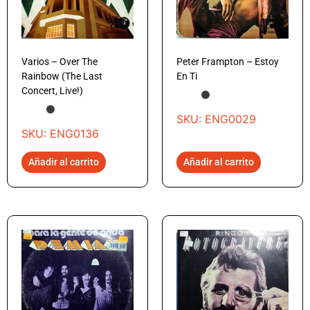
Varios – Over The
Peter Frampton – Estoy
Rainbow (The Last
En Ti
Concert, Live!)
SKU: ENG0029
SKU: ENG0136
Añadir al carrito
Añadir al carrito