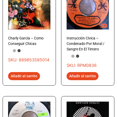
Charly García – Como
Instrucción Cívica –
Conseguir Chicas
Condenado Por Moral /
Sangre En El Tintero
SKU: 889853585014
SKU: RPM0836
Añadir al carrito
Añadir al carrito