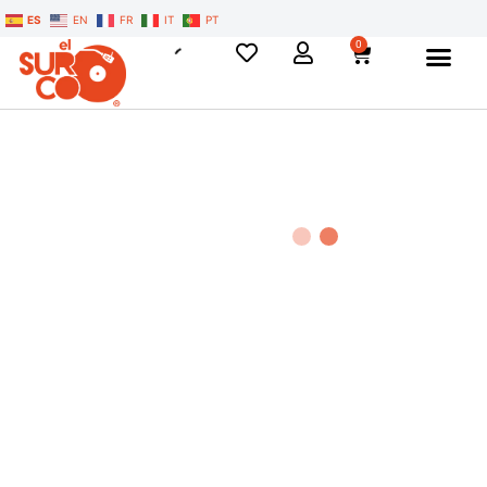
ES
EN
FR
IT
PT
0