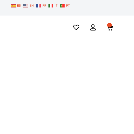
ES
EN
FR
IT
PT
0