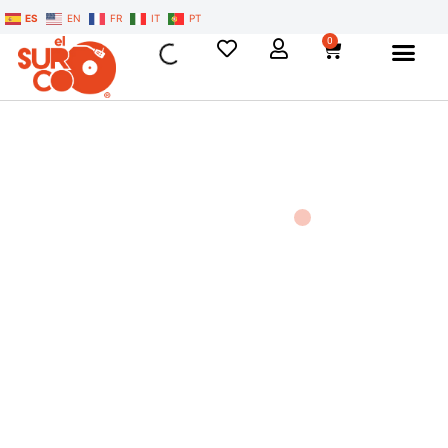
ES
EN
FR
IT
PT
0