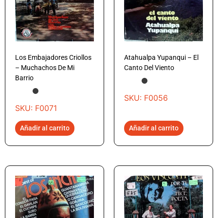
Los Embajadores Criollos
Atahualpa Yupanqui – El
– Muchachos De Mi
Canto Del Viento
Barrio
SKU: F0056
SKU: F0071
Añadir al carrito
Añadir al carrito