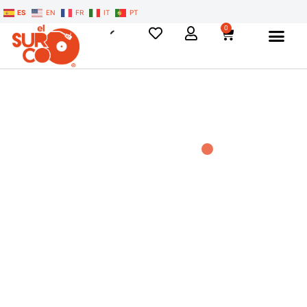
ES
EN
FR
IT
PT
0