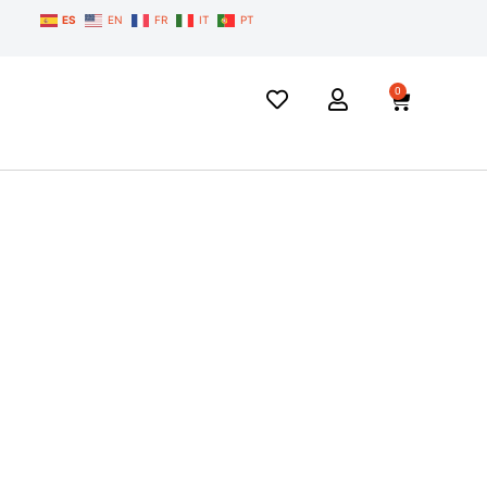
ES
EN
FR
IT
PT
0