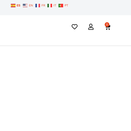
ES
EN
FR
IT
PT
0