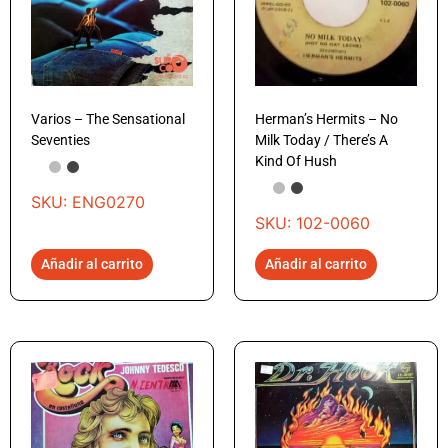
Varios – The Sensational
Herman’s Hermits – No
Seventies
Milk Today / There’s A
Kind Of Hush
SKU: ENG0270
SKU: 102-0060
Añadir al carrito
Añadir al carrito