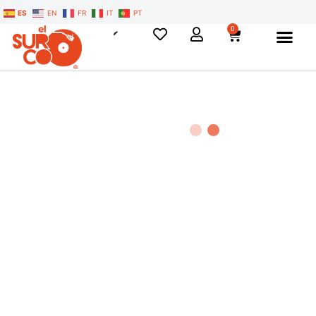
ES
EN
FR
IT
PT
0